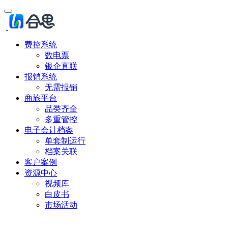
费控系统
数电票
银企直联
报销系统
无需报销
商旅平台
品类齐全
多重管控
电子会计档案
单套制运行
档案关联
客户案例
资源中心
视频库
白皮书
市场活动