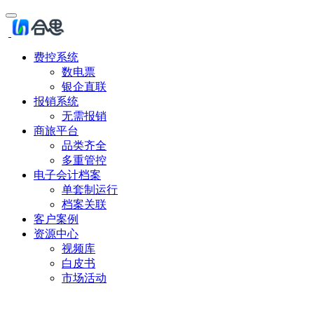
费控系统
数电票
银企直联
报销系统
无需报销
商旅平台
品类齐全
多重管控
电子会计档案
单套制运行
档案关联
客户案例
资源中心
视频库
白皮书
市场活动