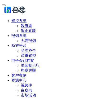
费控系统
数电票
银企直联
报销系统
无需报销
商旅平台
品类齐全
多重管控
电子会计档案
单套制运行
档案关联
客户案例
资源中心
视频库
白皮书
市场活动