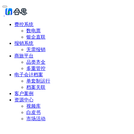
费控系统
数电票
银企直联
报销系统
无需报销
商旅平台
品类齐全
多重管控
电子会计档案
单套制运行
档案关联
客户案例
资源中心
视频库
白皮书
市场活动