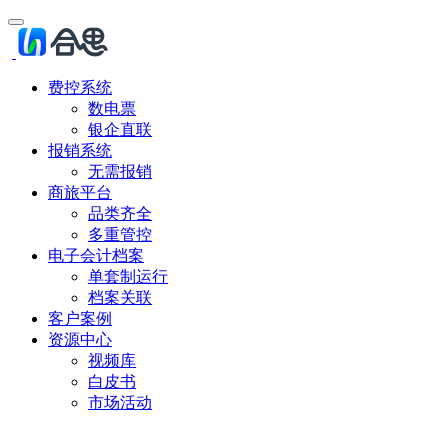
费控系统
数电票
银企直联
报销系统
无需报销
商旅平台
品类齐全
多重管控
电子会计档案
单套制运行
档案关联
客户案例
资源中心
视频库
白皮书
市场活动