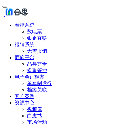
费控系统
数电票
银企直联
报销系统
无需报销
商旅平台
品类齐全
多重管控
电子会计档案
单套制运行
档案关联
客户案例
资源中心
视频库
白皮书
市场活动