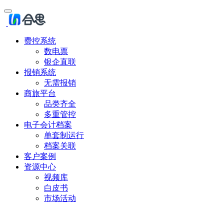
费控系统
数电票
银企直联
报销系统
无需报销
商旅平台
品类齐全
多重管控
电子会计档案
单套制运行
档案关联
客户案例
资源中心
视频库
白皮书
市场活动