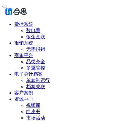
费控系统
数电票
银企直联
报销系统
无需报销
商旅平台
品类齐全
多重管控
电子会计档案
单套制运行
档案关联
客户案例
资源中心
视频库
白皮书
市场活动