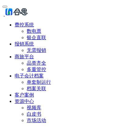
费控系统
数电票
银企直联
报销系统
无需报销
商旅平台
品类齐全
多重管控
电子会计档案
单套制运行
档案关联
客户案例
资源中心
视频库
白皮书
市场活动