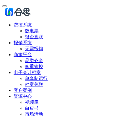
费控系统
数电票
银企直联
报销系统
无需报销
商旅平台
品类齐全
多重管控
电子会计档案
单套制运行
档案关联
客户案例
资源中心
视频库
白皮书
市场活动