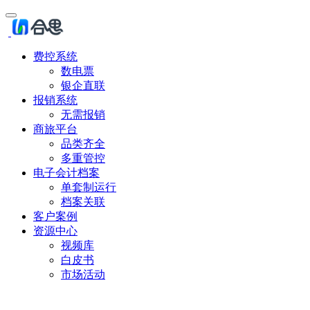
费控系统
数电票
银企直联
报销系统
无需报销
商旅平台
品类齐全
多重管控
电子会计档案
单套制运行
档案关联
客户案例
资源中心
视频库
白皮书
市场活动