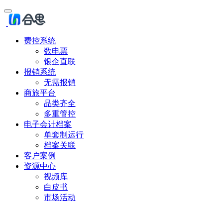
费控系统
数电票
银企直联
报销系统
无需报销
商旅平台
品类齐全
多重管控
电子会计档案
单套制运行
档案关联
客户案例
资源中心
视频库
白皮书
市场活动