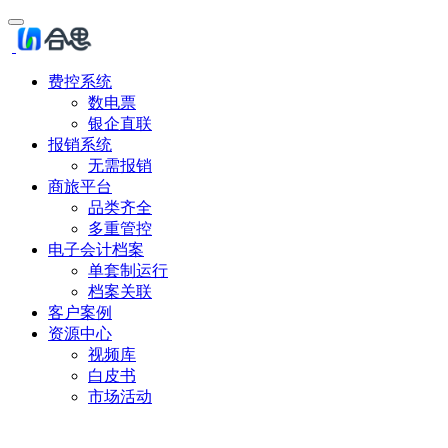
费控系统
数电票
银企直联
报销系统
无需报销
商旅平台
品类齐全
多重管控
电子会计档案
单套制运行
档案关联
客户案例
资源中心
视频库
白皮书
市场活动