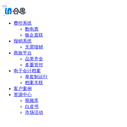
费控系统
数电票
银企直联
报销系统
无需报销
商旅平台
品类齐全
多重管控
电子会计档案
单套制运行
档案关联
客户案例
资源中心
视频库
白皮书
市场活动