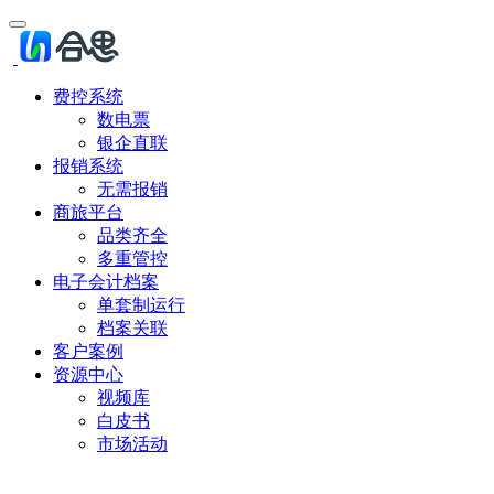
费控系统
数电票
银企直联
报销系统
无需报销
商旅平台
品类齐全
多重管控
电子会计档案
单套制运行
档案关联
客户案例
资源中心
视频库
白皮书
市场活动