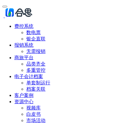
费控系统
数电票
银企直联
报销系统
无需报销
商旅平台
品类齐全
多重管控
电子会计档案
单套制运行
档案关联
客户案例
资源中心
视频库
白皮书
市场活动