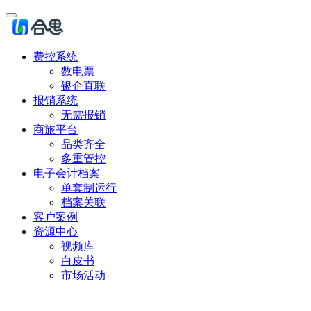
费控系统
数电票
银企直联
报销系统
无需报销
商旅平台
品类齐全
多重管控
电子会计档案
单套制运行
档案关联
客户案例
资源中心
视频库
白皮书
市场活动