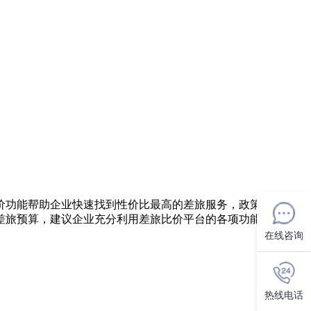
价功能帮助企业快速找到性价比最高的差旅服务，政策管理确保
差旅预算，建议企业充分利用差旅比价平台的各项功能，制定科
在线咨询
热线电话