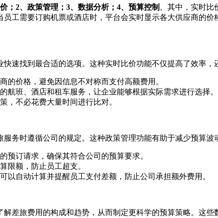
比价；2、政策管理；3、数据分析；4、预算控制
。其中，实时比
当员工需要订购机票或酒店时，平台会实时显示各大供应商的价
业快速找到最合适的选项。这种实时比价功能不仅提高了效率，
商的价格，避免因信息不对称而支付高额费用。
的航班、酒店和租车服务，让企业能够根据实际需求进行选择。
策，不必花费大量时间进行比对。
旅服务时遵循公司的规定。这种政策管理功能有助于减少预算波
的预订请求，确保其符合公司的预算要求。
算限额，防止员工超支。
可以自动计算并提醒员工支付差额，防止公司承担额外费用。
了解差旅费用的构成和趋势，从而制定更科学的预算策略。这些