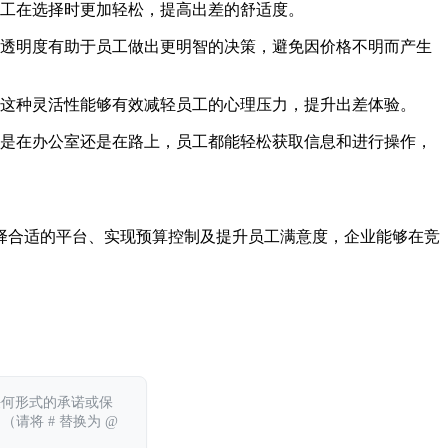
工在选择时更加轻松，提高出差的舒适度。
透明度有助于员工做出更明智的决策，避免因价格不明而产生
这种灵活性能够有效减轻员工的心理压力，提升出差体验。
是在办公室还是在路上，员工都能轻松获取信息和进行操作，
择合适的平台、实现预算控制及提升员工满意度，企业能够在竞
任何形式的承诺或保
 （请将 # 替换为 @