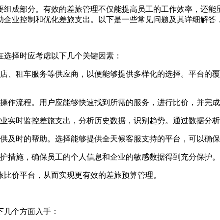
要组成部分。有效的差旅管理不仅能提高员工的工作效率，还能
助企业控制和优化差旅支出。以下是一些常见问题及其详细解答
在选择时应考虑以下几个关键因素：
店、租车服务等供应商，以便能够提供多样化的选择。平台的覆
操作流程。用户应能够快速找到所需的服务，进行比价，并完成
业实时监控差旅支出，分析历史数据，识别趋势。通过数据分析
供及时的帮助。选择能够提供全天候客服支持的平台，可以确保
护措施，确保员工的个人信息和企业的敏感数据得到充分保护。
旅比价平台，从而实现更有效的差旅预算管理。
下几个方面入手：