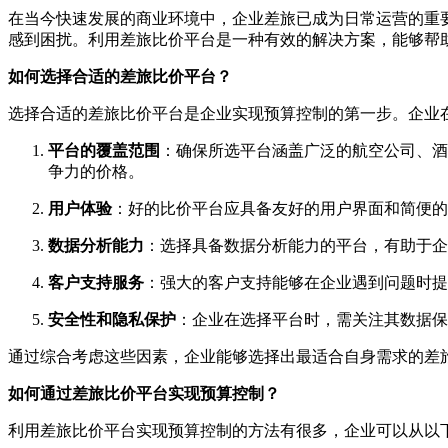
在当今快速发展的商业环境中，企业差旅已成为日常运营的重
感到困扰。利用差旅比价平台是一种有效的解决方案，能够帮
如何选择合适的差旅比价平台？
选择合适的差旅比价平台是企业实现预算控制的第一步。企业
平台的覆盖范围
：确保所选平台涵盖广泛的航空公司、酒
争力的价格。
用户体验
：好的比价平台应具备友好的用户界面和简便的
数据分析能力
：选择具备数据分析能力的平台，有助于企
客户支持服务
：强大的客户支持能够在企业遇到问题时提
安全性和隐私保护
：企业在选择平台时，需关注其数据保
通过综合考虑这些因素，企业能够选择出最适合自身需求的差
如何通过差旅比价平台实现预算控制？
利用差旅比价平台实现预算控制的方法有很多，企业可以从以