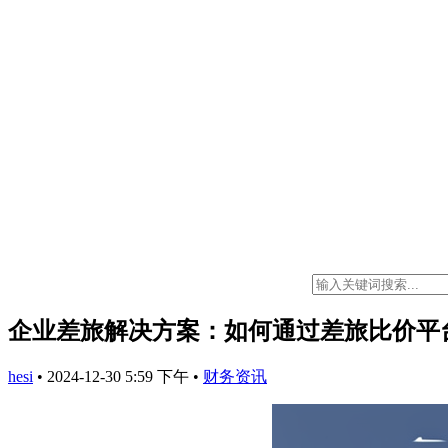
企业差旅解决方案：如何通过差旅比价平
hesi
•
2024-12-30 5:59 下午
•
财务资讯