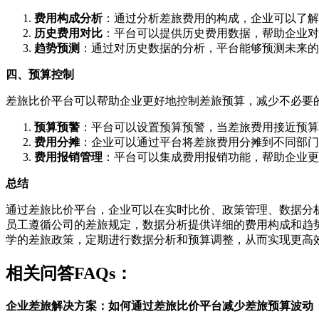
费用构成分析
：通过分析差旅费用的构成，企业可以了解
历史费用对比
：平台可以提供历史费用数据，帮助企业对
趋势预测
：通过对历史数据的分析，平台能够预测未来的
四、预算控制
差旅比价平台可以帮助企业更好地控制差旅预算，减少不必要
预算预警
：平台可以设置预算预警，当差旅费用接近预算
费用分摊
：企业可以通过平台将差旅费用分摊到不同部门
费用报销管理
：平台可以集成费用报销功能，帮助企业更
总结
通过差旅比价平台，企业可以在实时比价、政策管理、数据分
员工遵循公司的差旅规定，数据分析提供详细的费用构成和趋
学的差旅政策，定期进行数据分析和预算调整，从而实现更高
相关问答FAQs：
企业差旅解决方案：如何通过差旅比价平台减少差旅预算波动