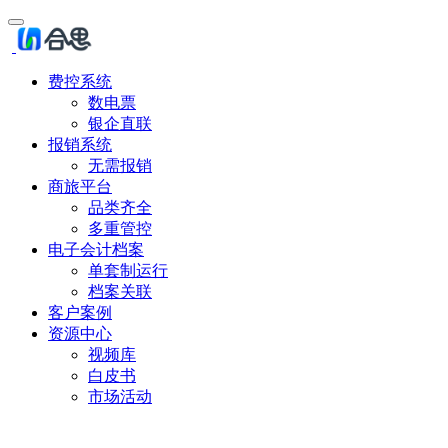
费控系统
数电票
银企直联
报销系统
无需报销
商旅平台
品类齐全
多重管控
电子会计档案
单套制运行
档案关联
客户案例
资源中心
视频库
白皮书
市场活动