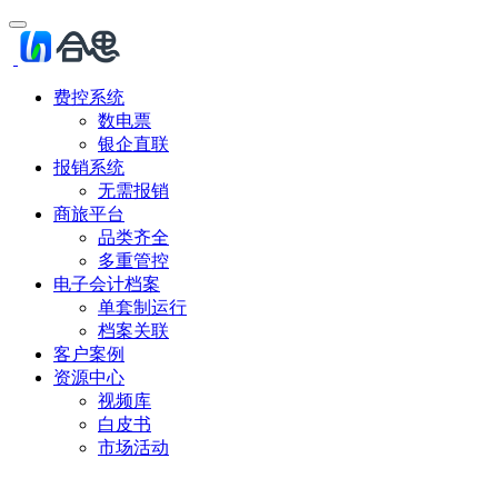
费控系统
数电票
银企直联
报销系统
无需报销
商旅平台
品类齐全
多重管控
电子会计档案
单套制运行
档案关联
客户案例
资源中心
视频库
白皮书
市场活动