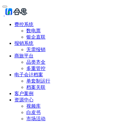
费控系统
数电票
银企直联
报销系统
无需报销
商旅平台
品类齐全
多重管控
电子会计档案
单套制运行
档案关联
客户案例
资源中心
视频库
白皮书
市场活动