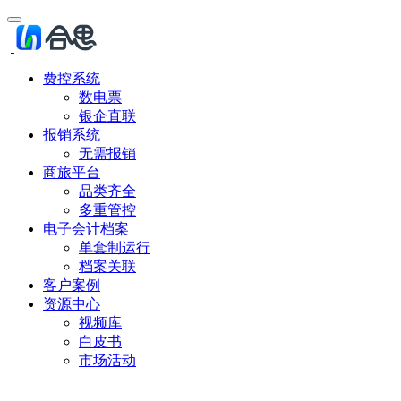
费控系统
数电票
银企直联
报销系统
无需报销
商旅平台
品类齐全
多重管控
电子会计档案
单套制运行
档案关联
客户案例
资源中心
视频库
白皮书
市场活动