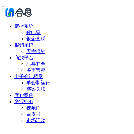
费控系统
数电票
银企直联
报销系统
无需报销
商旅平台
品类齐全
多重管控
电子会计档案
单套制运行
档案关联
客户案例
资源中心
视频库
白皮书
市场活动