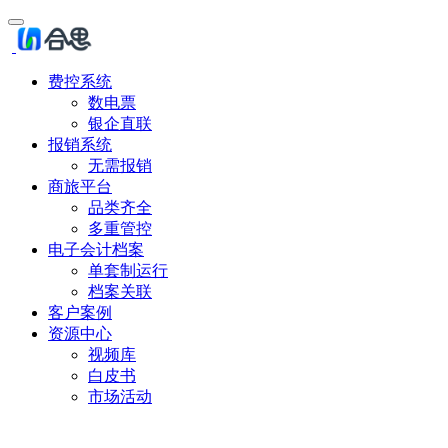
费控系统
数电票
银企直联
报销系统
无需报销
商旅平台
品类齐全
多重管控
电子会计档案
单套制运行
档案关联
客户案例
资源中心
视频库
白皮书
市场活动