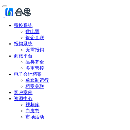
费控系统
数电票
银企直联
报销系统
无需报销
商旅平台
品类齐全
多重管控
电子会计档案
单套制运行
档案关联
客户案例
资源中心
视频库
白皮书
市场活动