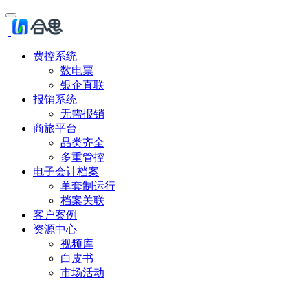
费控系统
数电票
银企直联
报销系统
无需报销
商旅平台
品类齐全
多重管控
电子会计档案
单套制运行
档案关联
客户案例
资源中心
视频库
白皮书
市场活动