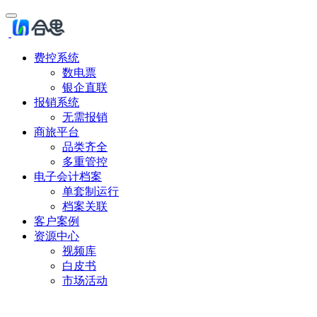
费控系统
数电票
银企直联
报销系统
无需报销
商旅平台
品类齐全
多重管控
电子会计档案
单套制运行
档案关联
客户案例
资源中心
视频库
白皮书
市场活动