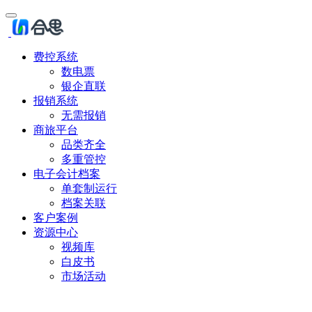
费控系统
数电票
银企直联
报销系统
无需报销
商旅平台
品类齐全
多重管控
电子会计档案
单套制运行
档案关联
客户案例
资源中心
视频库
白皮书
市场活动